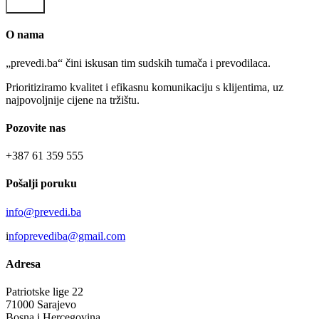
Pošalji
O nama
„prevedi.ba“ čini iskusan tim sudskih tumača i prevodilaca.
Prioritiziramo kvalitet i efikasnu komunikaciju s klijentima, uz
najpovoljnije cijene na tržištu.
Pozovite nas
+387 61 359 555
Pošalji poruku
info@prevedi.ba
i
nfoprevediba@gmail.com
Adresa
Patriotske lige 22
71000 Sarajevo
Bosna i Hercegovina