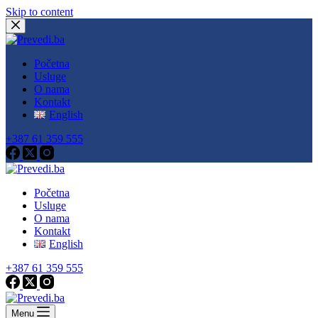
Skip to content
Početna
Usluge
O nama
Kontakt
English
+387 61 359 555
Početna
Usluge
O nama
Kontakt
English
+387 61 359 555
Menu